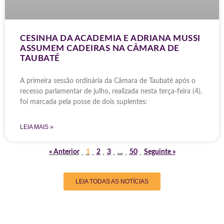
CESINHA DA ACADEMIA E ADRIANA MUSSI
ASSUMEM CADEIRAS NA CÂMARA DE
TAUBATÉ
A primeira sessão ordinária da Câmara de Taubaté após o
recesso parlamentar de julho, realizada nesta terça-feira (4),
foi marcada pela posse de dois suplentes:
LEIA MAIS »
« Anterior
1
2
3
…
50
Seguinte »
LEIA TODAS AS NOTÍCIAS