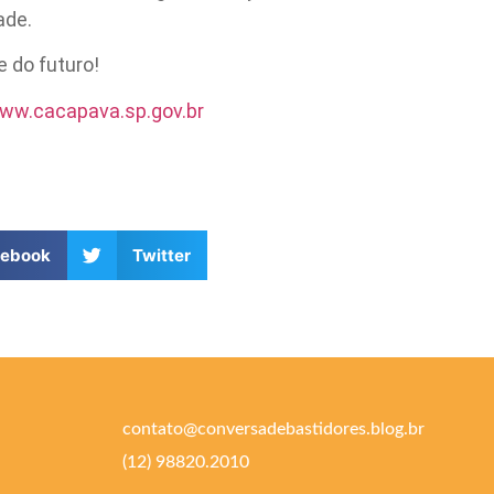
ade.
 do futuro!
ww.cacapava.sp.gov.br
cebook
Twitter
contato@conversadebastidores.blog.br
(12) 98820.2010