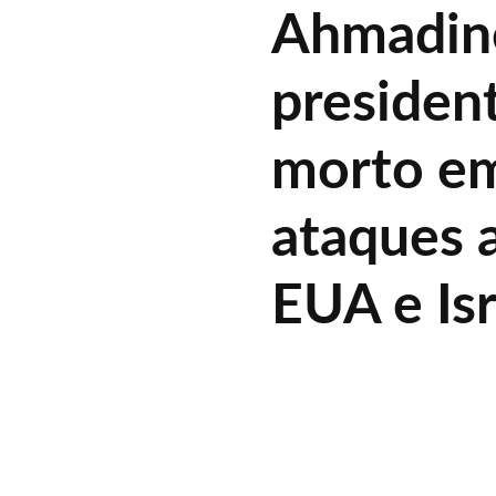
Ahmadine
president
morto em
ataques a
EUA e Isr