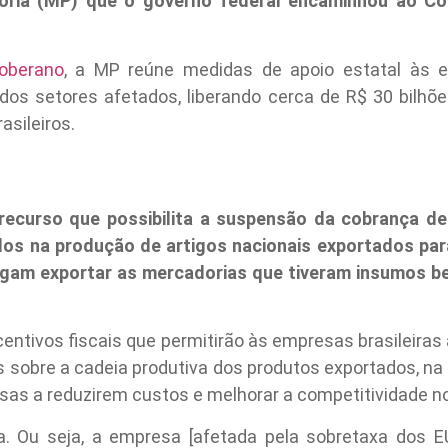
sória (MP) que o governo federal encaminhou ao Co
oberano
, a MP reúne medidas de apoio estatal às 
dos setores afetados, liberando cerca de R$ 30 bilh
asileiros.
ecurso que possibilita a suspensão da cobrança de
dos na produção de artigos nacionais exportados par
gam exportar as mercadorias que tiveram insumos be
centivos fiscais que permitirão às empresas brasileiras
s sobre a cadeia produtiva dos produtos exportados, na f
sas a reduzirem custos e melhorar a competitividade n
. Ou seja, a empresa [afetada pela sobretaxa dos E