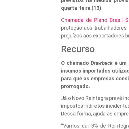
previstos na medida provi
quarta-feira (13)
.
Chamada de Plano Brasil S
proteção aos trabalhadores 
prejuízos aos exportadores br
Recurso
O chamado
Drawback
é um r
insumos importados utiliza
para que as empresas consi
prorrogado.
Já o Novo Reintegra prevê in
impostos indiretos incidente
Dessa forma, ajuda as empre
“Vamos dar 3% de Reintegra