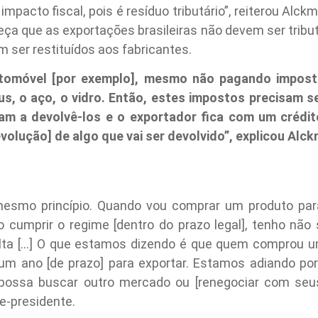
 impacto fiscal, pois é resíduo tributário”, reiterou Alc
leça que as exportações brasileiras não devem ser trib
 ser restituídos aos fabricantes.
tomóvel [por exemplo], mesmo não pagando imposto
s, o aço, o vidro. Então, estes impostos precisam se
m a devolvê-los e o exportador fica com um crédito
olução] de algo que vai ser devolvido”, explicou Alck
smo princípio. Quando vou comprar um produto para
 cumprir o regime [dentro do prazo legal], tenho não
 […] O que estamos dizendo é que quem comprou um
um ano [de prazo] para exportar. Estamos adiando p
 possa buscar outro mercado ou [renegociar com seus
e-presidente.