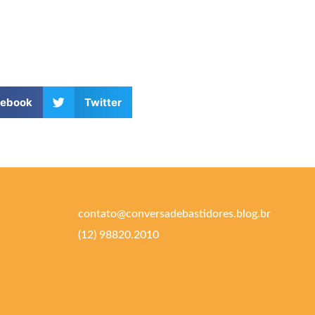
cebook
Twitter
contato@conversadebastidores.blog.br
(12) 98820.2010