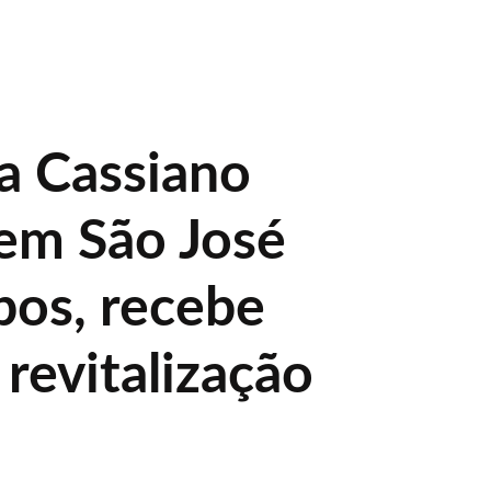
ca Cassiano
 em São José
os, recebe
 revitalização