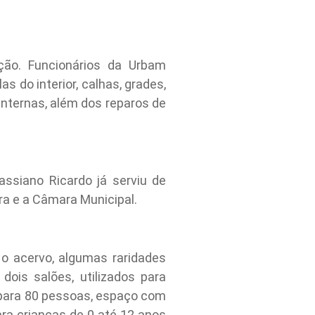
ação. Funcionários da Urbam
s do interior, calhas, grades,
internas, além dos reparos de
assiano Ricardo já serviu de
ura e a Câmara Municipal.
o acervo, algumas raridades
ois salões, utilizados para
io para 80 pessoas, espaço com
ara crianças de 0 até 12 anos