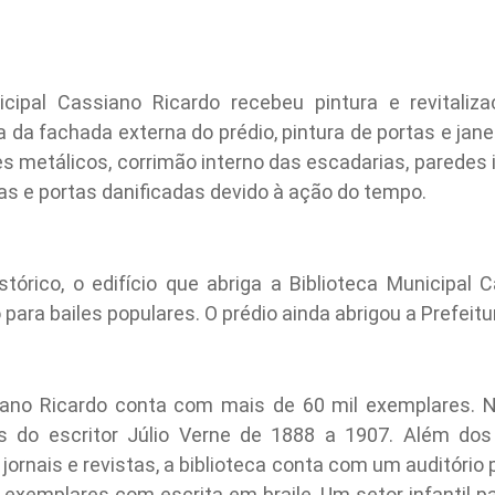
icipal Cassiano Ricardo recebeu pintura e revitaliz
 da fachada externa do prédio, pintura de portas e janela
s metálicos, corrimão interno das escadarias, paredes 
as e portas danificadas devido à ação do tempo.
tórico, o edifício que abriga a Biblioteca Municipal C
o para bailes populares. O prédio ainda abrigou a Prefeit
siano Ricardo conta com mais de 60 mil exemplares. N
 do escritor Júlio Verne de 1888 a 1907. Além dos d
s, jornais e revistas, a biblioteca conta com um auditór
 exemplares com escrita em braile. Um setor infantil p