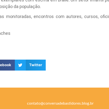
osição da população.
tas monitoradas, encontros com autores, cursos, ofi
nches
cebook
Twitter
contato@conversadebastidores.blog.br