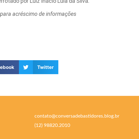
rrotado por Luiz Inácio Lula da Silva.
 para acréscimo de informações
cebook
Twitter
contato@conversadebastidores.blog.br
(12) 98820.2010