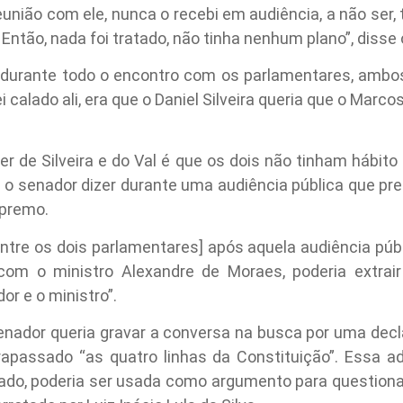
nião com ele, nunca o recebi em audiência, a não ser, t
ntão, nada foi tratado, não tinha nenhum plano”, disse 
o durante todo o encontro com os parlamentares, ambo
ei calado ali, era que o Daniel Silveira queria que o Marc
er de Silveira e do Val é que os dois não tinham hábito
 senador dizer durante uma audiência pública que pre
upremo.
ntre os dois parlamentares] após aquela audiência púb
 com o ministro Alexandre de Moraes, poderia extrair
r e o ministro”.
enador queria gravar a conversa na busca por uma decl
rapassado “as quatro linhas da Constituição”. Essa a
rado, poderia ser usada como argumento para questionar