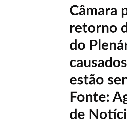
Câmara p
retorno d
do Plená
causados
estão se
Fonte: A
de Notíc