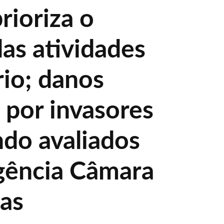
rioriza o
as atividades
rio; danos
 por invasores
ndo avaliados
gência Câmara
ias