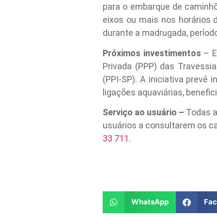
para o embarque de caminhõ
eixos ou mais nos horários
durante a madrugada, período
Próximos investimentos
– E
Privada (PPP) das Travessi
(PPI-SP). A iniciativa prev
ligações aquaviárias, benefi
Serviço ao usuário –
Todas a
usuários a consultarem os ca
33 711
.
WhatsApp
Fa