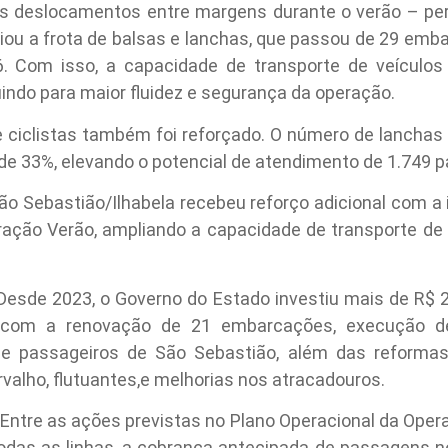
s deslocamentos entre margens durante o verão – pe
ampliou a frota de balsas e lanchas, que passou de 29 e
. Com isso, a capacidade de transporte de veículos
indo para maior fluidez e segurança da operação.
 ciclistas também foi reforçado. O número de lancha
de 33%, elevando o potencial de atendimento de 1.749 p
 São Sebastião/Ilhabela recebeu reforço adicional com 
ração Verão, ampliando a capacidade de transporte de
Desde 2023, o Governo do Estado investiu mais de R$ 2
 com a renovação de 21 embarcações, execução de
e passageiros de São Sebastião, além das reforma
rvalho, flutuantes,e melhorias nos atracadouros.
–
Entre as ações previstas no Plano Operacional da Oper
as as linhas, a cobrança antecipada de passagens no