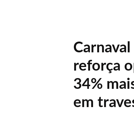
Carnaval
reforça 
34% mai
em traves