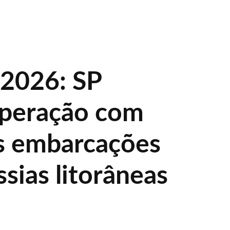
 2026: SP
operação com
s embarcações
sias litorâneas