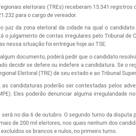
regionais eleitorais (TREs) receberam 15.341 registros d
21.232 para o cargo de vereador.
lo juiz da zona eleitoral da cidade na qual o candidato
tá o julgamento de contas irregulares pelo Tribunal de 
s nessa situação foi entregue hoje ao TSE.
de algum documento, poderá pedir que o candidato resolv
do decidir se defere ou indefere a candidatura. Se o re
gional Eleitoral (TRE) de seu estado e ao Tribunal Superi
, as candidaturas poderão ser contestadas pelos advers
 (MPE). Eles poderão denunciar alguma irregularidade 
s será no dia 6 de outubro. O segundo turno da disputa 
ais de 200 mil eleitores, nos quais nenhum dos candida
excluídos os brancos e nulos, no primeiro turno.