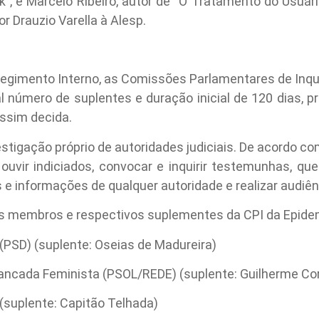
k”, e Marcelo Ribeiro, autor de “O Tratamento do Usuário
or Drauzio Varella à Alesp.
Regimento Interno, as Comissões Parlamentares de Inqu
l número de suplentes e duração inicial de 120 dias, 
assim decida.
stigação próprio de autoridades judiciais. De acordo co
uvir indiciados, convocar e inquirir testemunhas, quebr
os e informações de qualquer autoridade e realizar audiên
 dos membros e respectivos suplementes da CPI da Epide
 (PSD) (suplente: Oseias de Madureira)
Bancada Feminista (PSOL/REDE) (suplente: Guilherme Co
 (suplente: Capitão Telhada)