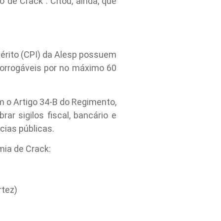
 de Crack”. Citou, ainda, que
érito (CPI) da Alesp possuem
prorrogáveis por no máximo 60
m o Artigo 34-B do Regimento,
ar sigilos fiscal, bancário e
cias públicas.
mia de Crack:
rtez)