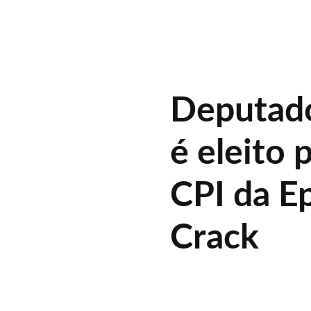
Deputado
é eleito 
CPI da E
Crack