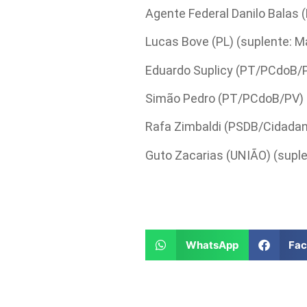
Agente Federal Danilo Balas 
Lucas Bove (PL) (suplente: M
Eduardo Suplicy (PT/PCdoB/PV
Simão Pedro (PT/PCdoB/PV) (s
Rafa Zimbaldi (PSDB/Cidadani
Guto Zacarias (UNIÃO) (suplen
WhatsApp
Fa