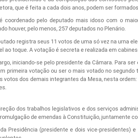
retora, que é feita a cada dois anos, podem ser formado
é coordenado pelo deputado mais idoso com o maior
ndo houver, pelo menos, 257 deputados no Plenário.
putado registra seus 11 votos de uma só vez na urna elet
el ao toque. A votação é secreta e realizada em cabines
argo, iniciando-se pelo presidente da Câmara. Para ser e
m primeira votação ou ser o mais votado no segundo tu
s votos dos demais integrantes da Mesa, nesta ordem: 
es.
reção dos trabalhos legislativos e dos serviços admini
promulgação de emendas à Constituição, juntamente c
a Presidência (presidente e dois vice-presidentes) e
suplentes.