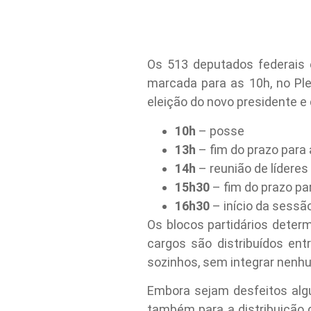
Os 513 deputados federais
marcada para as 10h, no Pl
eleição do novo presidente e 
10h
– posse
13h
– fim do prazo para
14h
– reunião de lídere
15h30
– fim do prazo pa
16h30
– início da sessã
Os blocos partidários dete
cargos são distribuídos ent
sozinhos, sem integrar nenh
Embora sejam desfeitos algu
também para a distribuição 