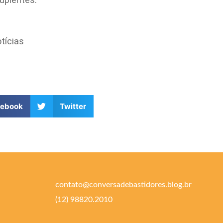
tícias
cebook
Twitter
contato@conversadebastidores.blog.br
(12) 98820.2010