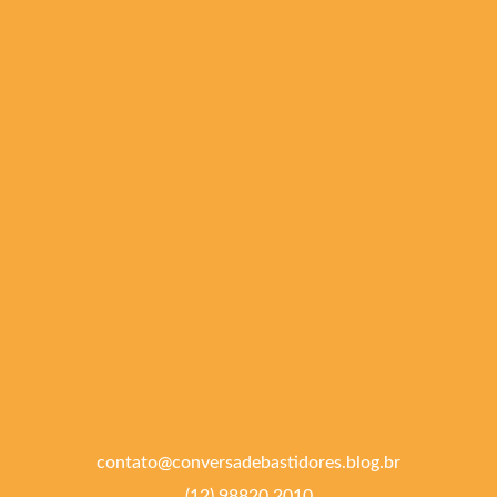
contato@conversadebastidores.blog.br
(12) 98820.2010