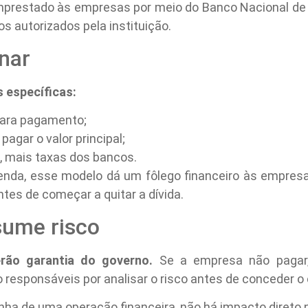
 emprestado às empresas por meio do Banco Nacional 
s autorizados pela instituição.
nar
s específicas:
 para pagamento;
pagar o valor principal;
, mais taxas dos bancos.
enda, esse modelo dá um fôlego financeiro às empres
ntes de começar a quitar a dívida.
sume risco
rão garantia do governo.
Se a empresa não pagar,
o responsáveis por analisar o risco antes de conceder o 
linha de uma operação financeira, não há impacto direto