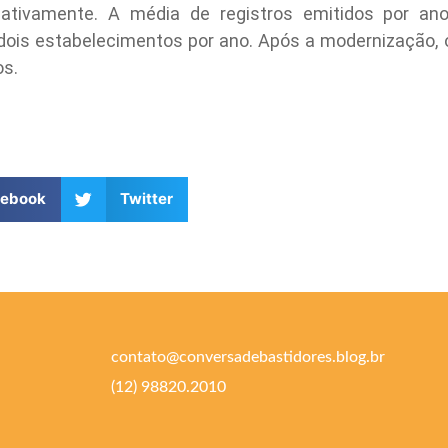
icativamente. A média de registros emitidos por an
dois estabelecimentos por ano. Após a modernização,
os.
cebook
Twitter
contato@conversadebastidores.blog.br
(12) 98820.2010