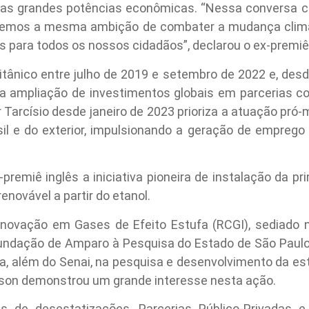
duas grandes potências econômicas. “Nessa conversa 
mos a mesma ambição de combater a mudança climát
s para todos os nossos cidadãos”, declarou o ex-premiê 
itânico entre julho de 2019 e setembro de 2022 e, des
ra ampliação de investimentos globais em parcerias c
Tarcísio desde janeiro de 2023 prioriza a atuação pró-
sil e do exterior, impulsionando a geração de emprego
premiê inglês a iniciativa pioneira de instalação da pr
enovável a partir do etanol.
novação em Gases de Efeito Estufa (RCGI), sediado n
Fundação de Amparo à Pesquisa do Estado de São Paulo
ota, além do Senai, na pesquisa e desenvolvimento da 
hson demonstrou um grande interesse nesta ação.
s de desestatizações, Parcerias Público-Privadas e