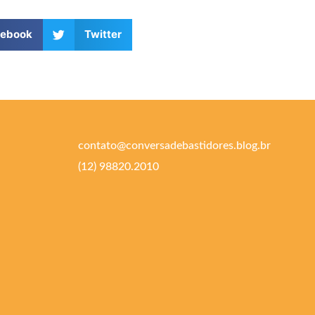
cebook
Twitter
contato@conversadebastidores.blog.br
(12) 98820.2010