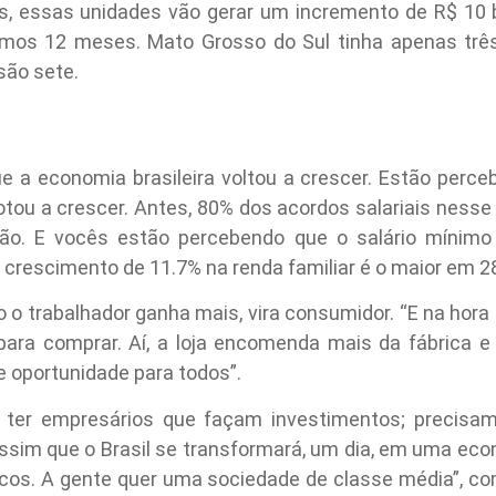
s, essas unidades vão gerar um incremento de R$ 10 b
ximos 12 meses. Mato Grosso do Sul tinha apenas três f
são sete.
 a economia brasileira voltou a crescer. Estão perceb
votou a crescer. Antes, 80% dos acordos salariais nesse 
ão. E vocês estão percebendo que o salário mínimo v
 crescimento de 11.7% na renda familiar é o maior em 2
 o trabalhador ganha mais, vira consumidor. “E na hora 
ara comprar. Aí, a loja encomenda mais da fábrica e
e oportunidade para todos”.
 ter empresários que façam investimentos; precisam
sim que o Brasil se transformará, um dia, em uma eco
ricos. A gente quer uma sociedade de classe média”, c