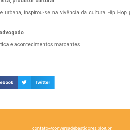
ista, produtor cultural
e urbana, inspirou-se na vivência da cultura Hip Hop 
e advogado
olítica e acontecimentos marcantes
cebook
Twitter
contato@conversadebastidores.blog.br