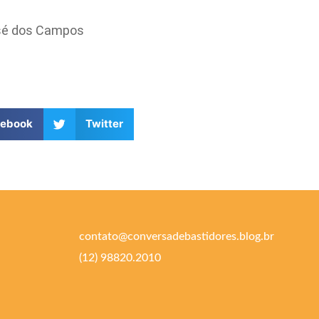
sé dos Campos
cebook
Twitter
contato@conversadebastidores.blog.br
(12) 98820.2010