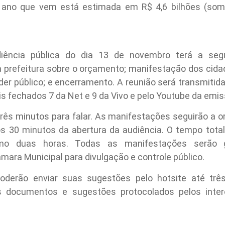
do ano que vem está estimada em R$ 4,6 bilhões (som
iência pública do dia
13 de novembro
terá a segui
 prefeitura sobre o orçamento; manifestação dos cid
der público; e encerramento. A reunião será transmitid
is fechados 7 da Net e 9 da Vivo e pelo Youtube da emis
três minutos para falar. As manifestações seguirão a 
ros 30 minutos da abertura da audiência. O tempo total
mo duas horas. Todas as manifestações serão g
âmara Municipal para divulgação e controle público.
derão enviar suas sugestões pelo hotsite até três
os documentos e sugestões protocolados pelos inter