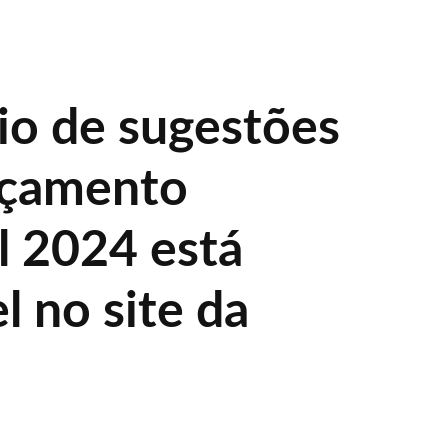
io de sugestões
rçamento
l 2024 está
l no site da