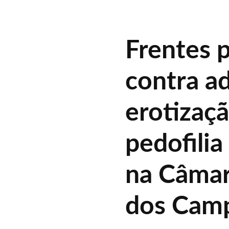
Frentes 
contra ad
erotizaçã
pedofili
na Câmar
dos Cam