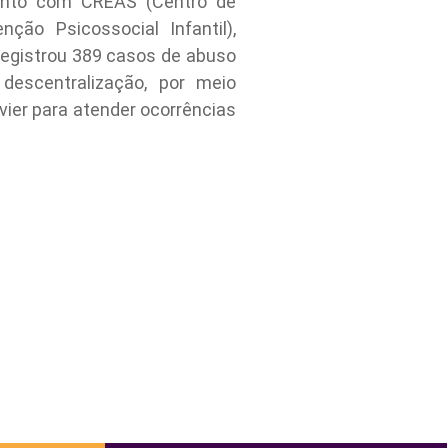
unto com CREAS (Centro de
ção Psicossocial Infantil),
registrou 389 casos de abuso
descentralização, por meio
vier para atender ocorrências