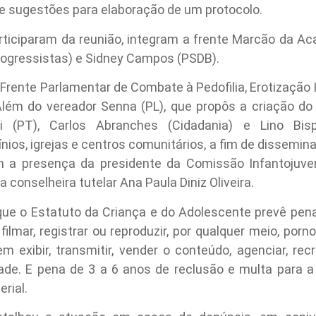
 e sugestões para elaboração de um protocolo.
ticiparam da reunião, integram a frente Marcão da Ac
rogressistas) e Sidney Campos (PSDB).
da Frente Parlamentar de Combate à Pedofilia, Erotização 
 Além do vereador Senna (PL), que propôs a criação d
i (PT), Carlos Abranches (Cidadania) e Lino Bisp
ios, igrejas e centros comunitários, a fim de dissemin
m a presença da presidente da Comissão Infantojuve
 conselheira tutelar Ana Paula Diniz Oliveira.
ue o Estatuto da Criança e do Adolescente prevê pena
filmar, registrar ou reproduzir, por qualquer meio, porn
exibir, transmitir, vender o conteúdo, agenciar, recru
de. E pena de 3 a 6 anos de reclusão e multa para a o
rial.