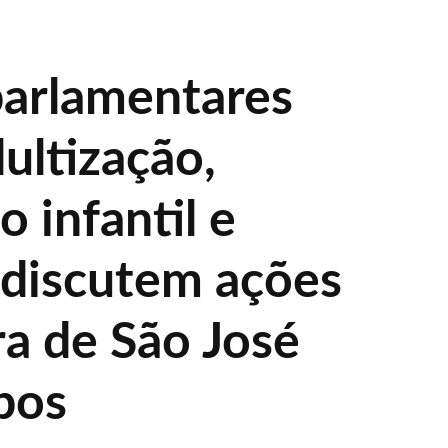
parlamentares
ultização,
o infantil e
a discutem ações
a de São José
pos