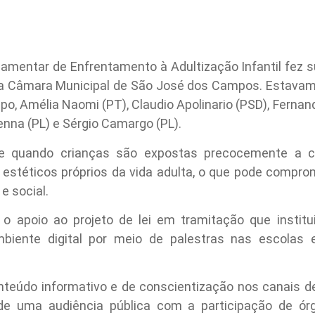
mentar de Enfrentamento à Adultização Infantil fez su
 na Câmara Municipal de São José dos Campos. Estavam
po, Amélia Naomi (PT), Claudio Apolinario (PSD), Fernand
enna (PL) e Sérgio Camargo (PL).
orre quando crianças são expostas precocemente a c
 estéticos próprios da vida adulta, o que pode compr
 e social.
m o apoio ao projeto de lei em tramitação que instit
mbiente digital por meio de palestras nas escolas 
teúdo informativo e de conscientização nos canais de
de uma audiência pública com a participação de ór