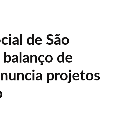
cial de São
z balanço de
anuncia projetos
o