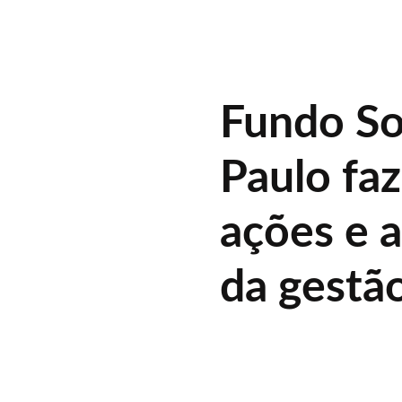
Fundo So
Paulo fa
ações e 
da gestã