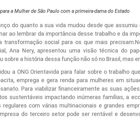
s para a Mulher de São Paulo com a primeira-dama do Estado
lanço do quanto a sua vida mudou desde que assumiu o
nar ao lembrar da importância desse trabalho e da im
 transformação social para os que mais precisam.N
al, Ana Nery, apresentou uma visão técnica do pap
 sobre a história dessa função não só no Brasil, mas e
vidou a ONG Orientavida para falar sobre o trabalho que 
cita, emprega e gera renda para mulheres em situaçã
esanato. Para viabilizar financeiramente as suas ações
utos sustentáveis impactando inúmeras famílias, a ec
s regulares com várias multinacionais e grandes empr
presa do terceiro setor pode ser rentável e desenvo