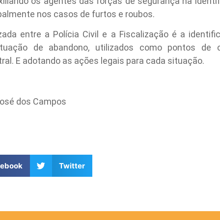
xiliando os agentes das forças de segurança na identi
palmente nos casos de furtos e roubos.
zada entre a Polícia Civil e a Fiscalização é a identi
situação de abandono, utilizados como pontos de 
tral. E adotando as ações legais para cada situação.
 José dos Campos
cebook
Twitter