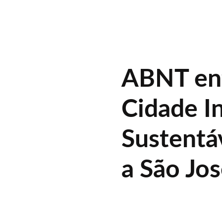
ABNT ent
Cidade In
Sustentáv
a São Jo