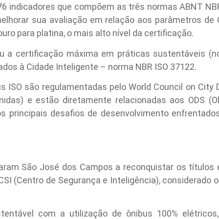
276 indicadores que compõem as três normas ABNT NBR 
elhorar sua avaliação em relação aos parâmetros de C
ro para platina, o mais alto nível da certificação.
 a certificação máxima em práticas sustentáveis (n
ados à Cidade Inteligente – norma NBR ISO 37122.
s ISO são regulamentadas pelo World Council on City D
idas) e estão diretamente relacionadas aos ODS (O
os principais desafios de desenvolvimento enfrentado
varam São José dos Campos a reconquistar os títulos 
o CSI (Centro de Segurança e Inteligência), considerado 
stentável com a utilização de ônibus 100% elétrico