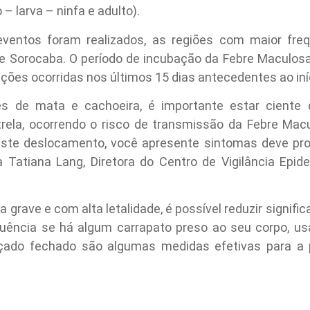
 – larva – ninfa e adulto).
ventos foram realizados, as regiões com maior fre
e Sorocaba. O período de incubação da Febre Maculosa 
ções ocorridas nos últimos 15 dias antecedentes ao iní
es de mata e cachoeira, é importante estar ciente
rela, ocorrendo o risco de transmissão da Febre Mac
ste deslocamento, você apresente sintomas deve pr
ma Tatiana Lang, Diretora do Centro de Vigilância Epi
grave e com alta letalidade, é possível reduzir signific
equência se há algum carrapato preso ao seu corpo, u
lçado fechado são algumas medidas efetivas para a 