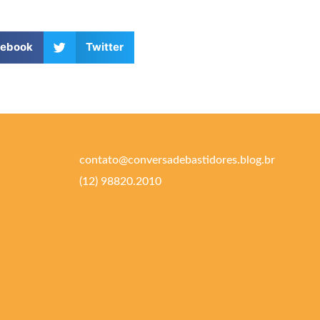
cebook
Twitter
contato@conversadebastidores.blog.br
(12) 98820.2010