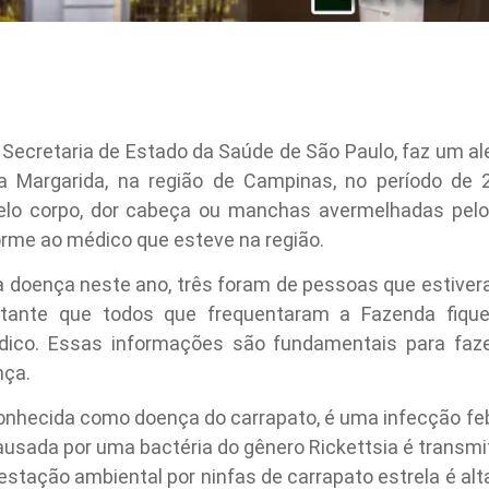
 Secretaria de Estado da Saúde de São Paulo, faz um a
a Margarida, na região de Campinas, no período de 
elo corpo, dor cabeça ou manchas avermelhadas pelo
rme ao médico que esteve na região.
 doença neste ano, três foram de pessoas que estiver
ortante que todos que frequentaram a Fazenda fiq
ico. Essas informações são fundamentais para faz
nça.
hecida como doença do carrapato, é uma infecção febri
Causada por uma bactéria do gênero Rickettsia é transmit
estação ambiental por ninfas de carrapato estrela é alta