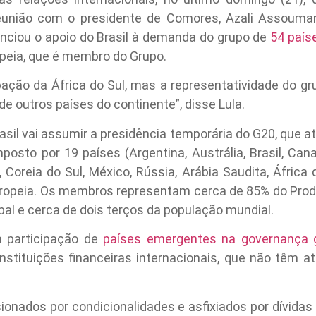
eunião com o presidente de Comores, Azali Assoumani
unciou o apoio do Brasil à demanda do grupo de
54 país
opeia, que é membro do Grupo.
ação da África do Sul, mas a representatividade do g
de outros países do continente”, disse Lula.
sil vai assumir a presidência temporária do G20, que a
osto por 19 países (Argentina, Austrália, Brasil, Can
o, Coreia do Sul, México, Rússia, Arábia Saudita, África
ropeia. Os membros representam cerca de 85% do Produt
al e cerca de dois terços da população mundial.
a participação de
países emergentes na governança g
stituições financeiras internacionais, que não têm 
ionados por condicionalidades e asfixiados por dívida