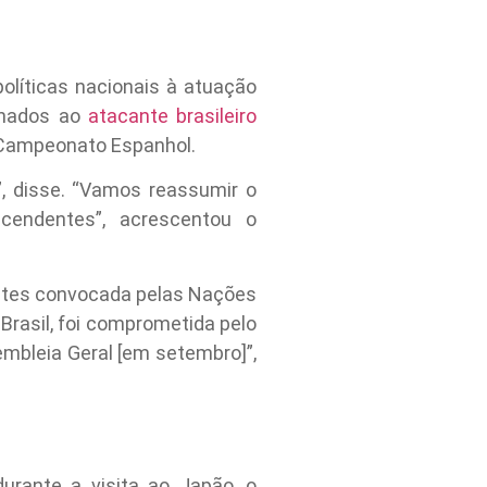
olíticas nacionais à atuação
ionados ao
atacante brasileiro
o Campeonato Espanhol.
”, disse. “Vamos reassumir o
scendentes”, acrescentou o
entes convocada pelas Nações
rasil, foi comprometida pelo
mbleia Geral [em setembro]”,
urante a visita ao Japão, o