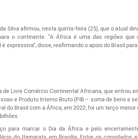
 da Silva afirmou, nesta quinta-feira (25), que o atual d
ca para o continente. “A África é uma das regiões qu
 é expressiva”, disse, reafirmando o apoio do Brasil par
 de Livre Comércio Continental Africana, que entrou e
soas e Produto Interno Bruto (PIB – soma de bens e se
eral do Brasil com a África, em 2022, foi um terço menor
bilhões.
ço para marcar o Dia da África e pelo encerramento 
lácio do Itamaraty, em Brasília. Entre os convidados 