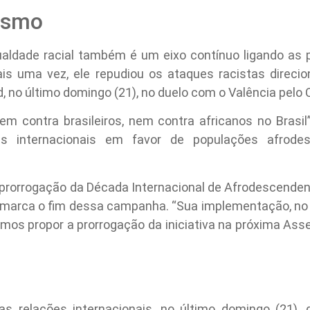
ismo
ualdade racial também é um eixo contínuo ligando as p
ais uma vez, ele repudiou os ataques racistas direc
id, no último domingo (21), no duelo com o Valência pel
m contra brasileiros, nem contra africanos no Brasil
as internacionais em favor de populações afrode
 a prorrogação da Década Internacional de Afrodescend
 marca o fim dessa campanha. “Sua implementação, no B
mos propor a prorrogação da iniciativa na próxima Asse
 relações internacionais, no último domingo (21), d