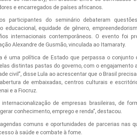
ores e encarregados de países africanos.
 os participantes do seminário debateram questõe
io educacional, equidade de gênero, empreendedorismo
afios internacionais contemporâneos. O evento foi p
ação Alexandre de Gusmão, vinculada ao Itamaraty.
 é uma política de Estado que perpassa o conjunto d
elas distintas pastas do governo, com o engajamento 
e civil”, disse Lula ao acrescentar que o Brasil precisa
bertura de embaixadas, centros culturais e escritórios
ai e a Fiocruz.
 a internacionalização de empresas brasileiras, de f
 gerar conhecimento, emprego e renda”, destacou.
s agendas comuns e oportunidades de parcerias nas qu
cesso à saúde e combate à fome.