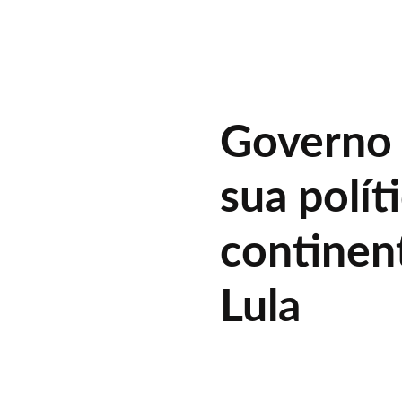
Governo 
sua polít
continent
Lula