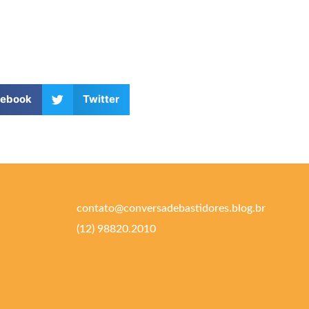
cebook
Twitter
contato@conversadebastidores.blog.br
(12) 98820.2010