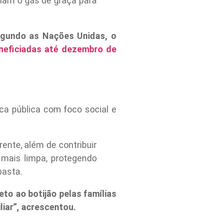
nham o gás de graça para
egundo as Nações Unidas, o
eneficiadas até dezembro de
ca pública com foco social e
rente, além de contribuir
 mais limpa, protegendo
pasta.
to ao botijão pelas famílias
liar”, acrescentou.