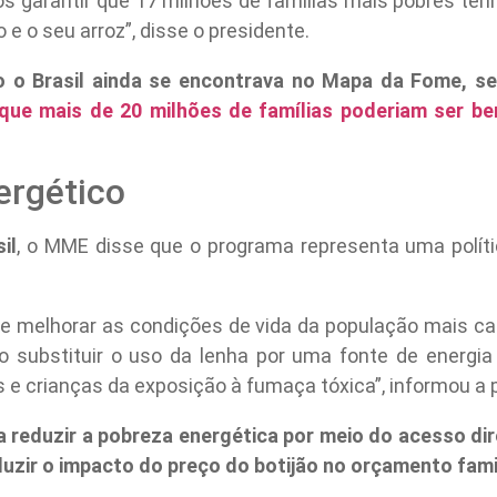
s garantir que 17 milhões de famílias mais pobres te
 e o seu arroz”, disse o presidente.
 o Brasil ainda se encontrava no Mapa da Fome, s
 que mais de 20 milhões de famílias poderiam ser b
ergético
il
, o MME disse que o programa representa uma políti
 de melhorar as condições de vida da população mais ca
ao substituir o uso da lenha por uma fonte de energia
 e crianças da exposição à fumaça tóxica”, informou a 
a reduzir a pobreza energética por meio do acesso dire
duzir o impacto do preço do botijão no orçamento fami