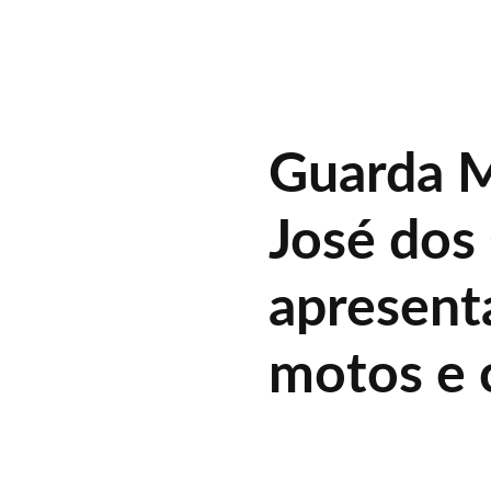
Guarda M
José do
apresent
motos e c