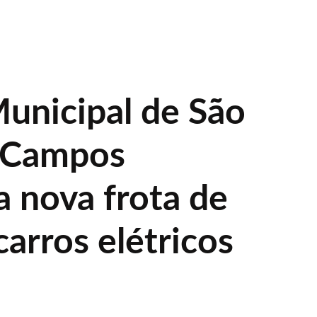
unicipal de São
s Campos
a nova frota de
arros elétricos