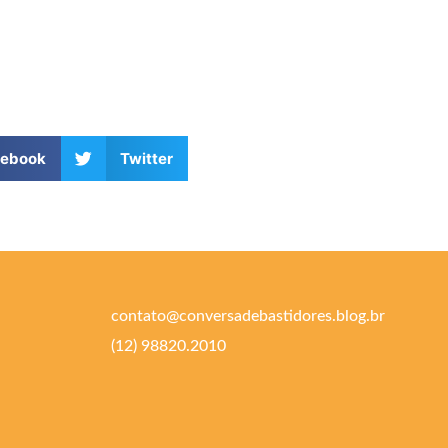
cebook
Twitter
contato@conversadebastidores.blog.br
(12) 98820.2010