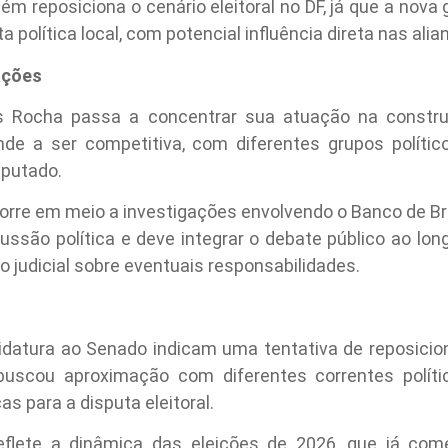
m reposiciona o cenário eleitoral no DF, já que a nov
a política local, com potencial influência direta nas ali
ações
eis Rocha passa a concentrar sua atuação na constr
nde a ser competitiva, com diferentes grupos polí
sputado.
e em meio a investigações envolvendo o Banco de Bras
ssão política e deve integrar o debate público ao l
o judicial sobre eventuais responsabilidades.
idatura ao Senado indicam uma tentativa de reposicio
buscou aproximação com diferentes correntes polít
as para a disputa eleitoral.
flete a dinâmica das eleições de 2026, que já com