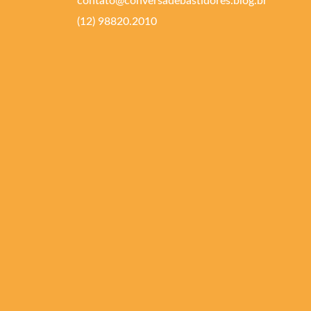
contato@conversadebastidores.blog.br
(12) 98820.2010