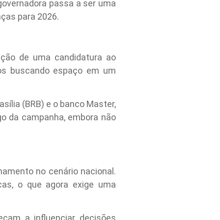
a governadora passa a ser uma
anças para 2026.
ução de uma candidatura ao
ticos buscando espaço em um
ília (BRB) e o banco Master,
ongo da campanha, embora não
namento no cenário nacional.
icas, o que agora exige uma
eçam a influenciar decisões