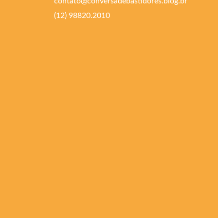
contato@conversadebastidores.blog.br
(12) 98820.2010