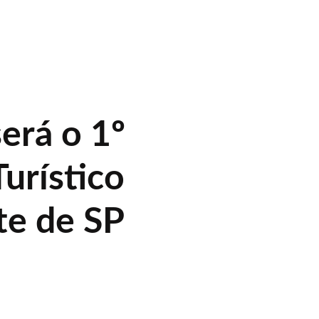
será o 1º
urístico
te de SP