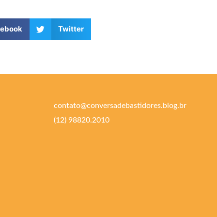
cebook
Twitter
contato@conversadebastidores.blog.br
(12) 98820.2010