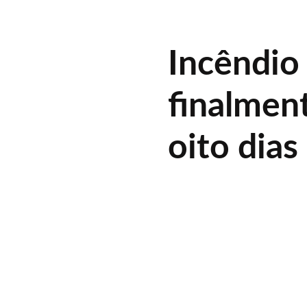
Incêndio
finalmen
oito dia