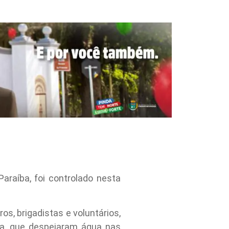
raíba, foi controlado nesta
s, brigadistas e voluntários,
ixa, que despejaram água nas