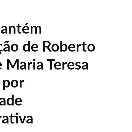
mantém
ão de Roberto
e Maria Teresa
 por
dade
rativa