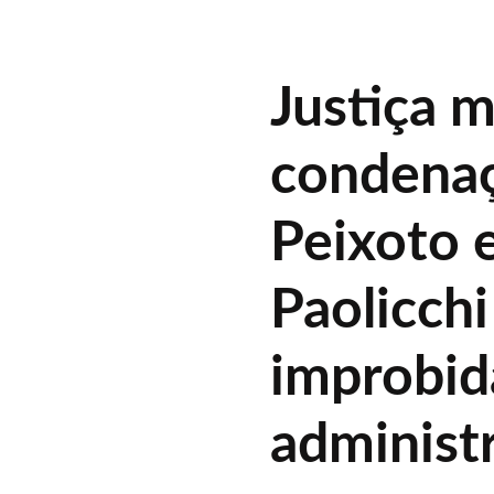
Justiça 
condenaç
Peixoto 
Paolicchi
improbi
administ