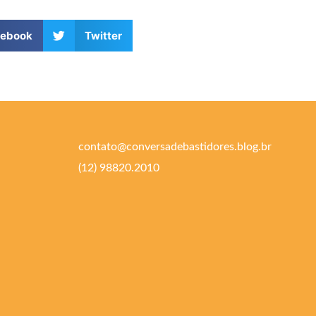
cebook
Twitter
contato@conversadebastidores.blog.br
(12) 98820.2010