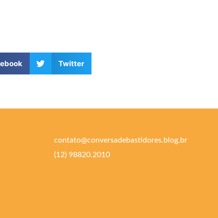
cebook
Twitter
contato@conversadebastidores.blog.br
(12) 98820.2010