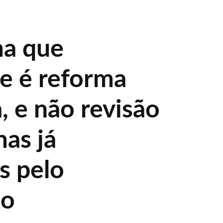
ma que
de é reforma
a, e não revisão
mas já
s pelo
so