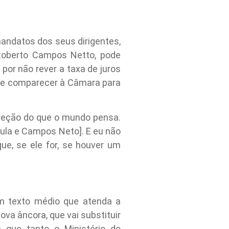
andatos dos seus dirigentes,
, Roberto Campos Netto, pode
or não rever a taxa de juros
ode comparecer à Câmara para
ireção do que o mundo pensa.
Lula e Campos Neto]. E eu não
ue, se ele for, se houver um
um texto médio que atenda a
va âncora, que vai substituir
 que tanto o Ministério do