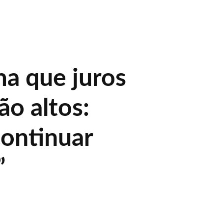
ma que juros
ão altos:
ontinuar
”