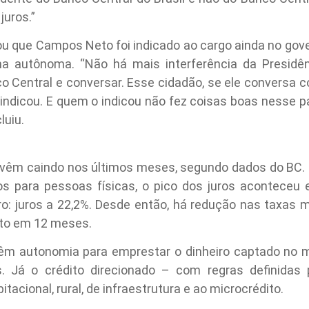
juros.”
ou que Campos Neto foi indicado ao cargo ainda no gove
a autônoma. “Não há mais interferência da Presidên
o Central e conversar. Esse cidadão, se ele conversa c
dicou. E quem o indicou não fez coisas boas nesse paí
luiu.
 vêm caindo nos últimos meses, segundo dados do BC. 
dos para pessoas físicas, o pico dos juros aconteceu
iro: juros a 22,2%. Desde então, há redução nas taxas 
to em 12 meses.
 têm autonomia para emprestar o dinheiro captado no m
s. Já o crédito direcionado – com regras definidas
acional, rural, de infraestrutura e ao microcrédito.