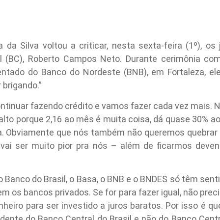
a da Silva voltou a criticar, nesta sexta-feira (1º), os
al (BC), Roberto Campos Neto. Durante cerimônia co
ientado do Banco do Nordeste (BNB), em Fortaleza, ele
 brigando.”
ntinuar fazendo crédito e vamos fazer cada vez mais. 
 alto porque 2,16 ao mês é muita coisa, dá quase 30% ao 
a. Obviamente que nós também não queremos quebrar 
, vai ser muito pior pra nós – além de ficarmos dev
 Banco do Brasil, o Basa, o BNB e o BNDES só têm sentid
m os bancos privados. Se for para fazer igual, não preci
dinheiro para ser investido a juros baratos. Por isso é 
idente do Banco Central do Brasil e não do Banco Cent