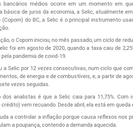
s bancários médios ocorre em um momento em que
a básica de juros da economia, a Selic, atualmente em
a (Copom) do BC, a Selic é o principal instrumento usa
ção.
lação, o Copom iniciou, no mês passado, um ciclo de redu
Selic foi em agosto de 2020, quando a taxa caiu de 2,2
pela pandemia de covid-19.
u a Selic por 12 vezes consecutivas, num ciclo que 
imentos, de energia e de combustíveis, e, a partir de a
sete vezes seguidas.
o dos analistas é que a Selic caia para 11,75%. Com 
 crédito) vem recuando. Desde abril, ela está em queda 
uda a controlar a inflação porque causa reflexos nos pr
mulam a poupança, contendo a demanda aquecida.