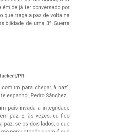
além de já ter conversado por
o que traga a paz de volta na
sibilidade de uma 3ª Guerra
tuckert/PR
r comum para chegar à paz”,
te espanhol, Pedro Sánchez.
m país invada a integridade
m paz. E, às vezes, eu fico
 paz, se os dois lados, o que
ico me perguntando quem é que