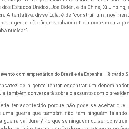
 dos Estados Unidos, Joe Biden, e da China, Xi Jinping, 
n. A tentativa, disse Lula, é de “construir um moviment
 que a gente não fique sonhando toda noite com a pos
ba nuclear”.
 evento com empresários do Brasil e da Espanha –
Ricardo S
sensatez de a gente tentar encontrar um denominado
ula também conversará sobre o assunto com o presiden
eria ter acontecido porque não pode se aceitar que u
 Mas uma guerra que também não tem ninguém falando e
guerra vai durar? Porque se ninguém quiser construir a
nvadido também tem sua razão de estar reticente, eu f