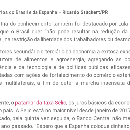
ios do Brasil e da Espanha –
Ricardo Stuckert/PR
stria do conhecimento também foi destacado por Lula 
 que o Brasil quer “não pode resultar na redução da
, na restrição da liberdade dos trabalhadores ou desmon
ores secundário e terciário da economia a exitosa expe
dutora de alimentos e agroenergia, agregando as c
iência e da tecnologia e de políticas públicas eficaz
das com ações de fortalecimento do comércio exter
os multilaterais, a fim de deter a marcha insensata 
ente, o
patamar da taxa Selic
, os juros básicos da econo
no país. A Selic está no maior nível desde janeiro de 
ado, pela quinta vez seguida, o Banco Central não m
 ano passado. “Espero que a Espanha coloque dinheiro