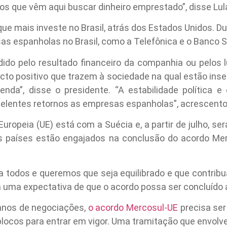
s que vêm aqui buscar dinheiro emprestado”, disse Lul
ue mais investe no Brasil, atrás dos Estados Unidos. Dur
s espanholas no Brasil, como a Telefônica e o Banco S
do pelo resultado financeiro da companhia ou pelos l
cto positivo que trazem à sociedade na qual estão inse
enda”, disse o presidente. “A estabilidade política
excelentes retornos as empresas espanholas”, acrescento
Europeia (UE) está com a Suécia e, a partir de julho, s
 países estão engajados na conclusão do acordo Merco
 todos e queremos que seja equilibrado e que contribua
 Há uma expectativa de que o acordo possa ser concluído
anos de negociações,
o acordo Mercosul-UE
precisa ser
blocos para entrar em vigor. Uma tramitação que envolve