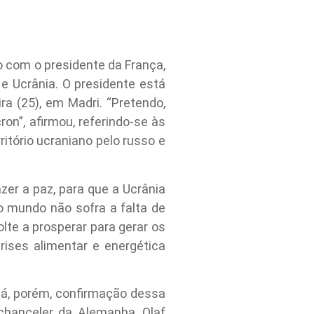
o com o presidente da França,
e Ucrânia. O presidente está
ra (25), em Madri. “Pretendo,
”, afirmou, referindo-se às
itório ucraniano pelo russo e
er a paz, para que a Ucrânia
o mundo não sofra a falta de
lte a prosperar para gerar os
ises alimentar e energética
 há, porém, confirmação dessa
chanceler da Alemanha, Olaf