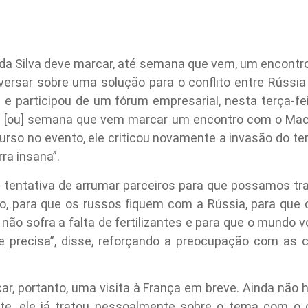
a da Silva deve marcar, até semana que vem, um encontr
rsar sobre uma solução para o conflito entre Rússia 
e participou de um fórum empresarial, nesta terça-fei
 [ou] semana que vem marcar um encontro com o Macron
rso no evento, ele criticou novamente a invasão do terr
ra insana”.
 tentativa de arrumar parceiros para que possamos traz
rio, para que os russos fiquem com a Rússia, para que 
não sofra a falta de fertilizantes e para que o mundo vo
precisa”, disse, reforçando a preocupação com as cr
car, portanto, uma visita à França em breve. Ainda não
te, ele já tratou pessoalmente sobre o tema com o 