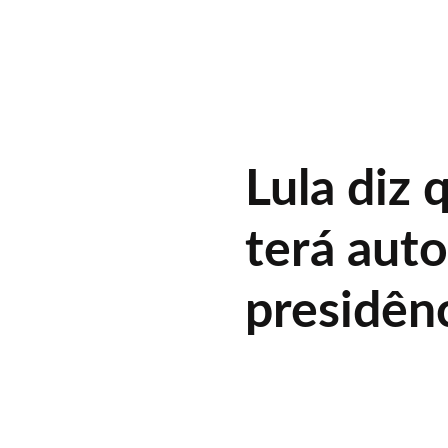
Lula diz 
terá aut
presidên