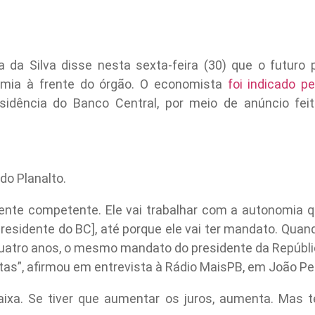
la da Silva disse nesta sexta-feira (30) que o futuro 
onomia à frente do órgão. O economista
foi indicado p
esidência do Banco Central, por meio de anúncio fei
 do Planalto.
te competente. Ele vai trabalhar com a autonomia qu
presidente do BC], até porque ele vai ter mandato. Qua
uatro anos, o mesmo mandato do presidente da República
etas”, afirmou em entrevista à Rádio MaisPB, em João P
 baixa. Se tiver que aumentar os juros, aumenta. Mas 