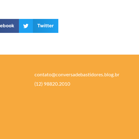
cebook
Twitter
contato@conversadebastidores.blog.br
(12) 98820.2010