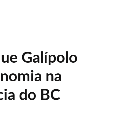
que Galípolo
onomia na
cia do BC