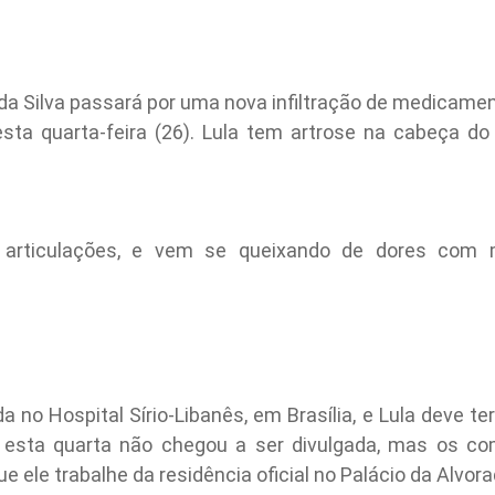
a da Silva passará por uma nova infiltração de medicamen
nesta quarta-feira (26). Lula tem artrose na cabeça d
 articulações, e vem se queixando de dores com m
 no Hospital Sírio-Libanês, em Brasília, e Lula deve te
a esta quarta não chegou a ser divulgada, mas os c
 ele trabalhe da residência oficial no Palácio da Alvorad