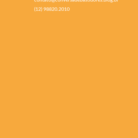
contato@conversadebastidores.blog.br
(12) 98820.2010