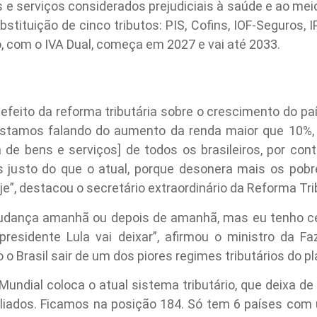
e serviços considerados prejudiciais à saúde e ao mei
stituição de cinco tributos: PIS, Cofins, IOF-Seguros, I
, com o IVA Dual, começa em 2027 e vai até 2033.
efeito da reforma tributária sobre o crescimento do p
estamos falando do aumento da renda maior que 10%, 
a de bens e serviços] de todos os brasileiros, por co
 justo do que o atual, porque desonera mais os pobre
e”, destacou o secretário extraordinário da Reforma Tri
 mudança amanhã ou depois de amanhã, mas eu tenho ce
residente Lula vai deixar”, afirmou o ministro da F
o Brasil sair de um dos piores regimes tributários do pl
Mundial coloca o atual sistema tributário, que deixa de 
liados. Ficamos na posição 184. Só tem 6 países com u