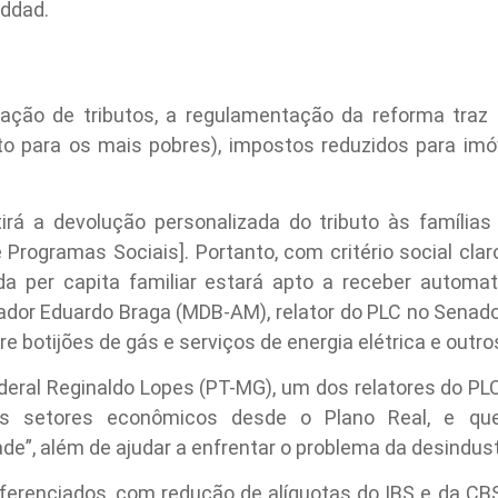
addad.
cação de tributos, a regulamentação da reforma tra
to para os mais pobres), impostos reduzidos para imó
irá a devolução personalizada do tributo às famílias 
Programas Sociais]. Portanto, com critério social cla
da per capita familiar estará apto a receber autom
nador Eduardo Braga (MDB-AM), relator do PLC no Senado
 botijões de gás e serviços de energia elétrica e outro
deral Reginaldo Lopes (PT-MG), um dos relatores do PL
s setores econômicos desde o Plano Real, e qu
de”, além de ajudar a enfrentar o problema da desindust
ferenciados, com redução de alíquotas do IBS e da CBS, 