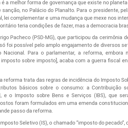
 a melhor forma de governança que existe no planeta T
 sanção, no Palácio do Planalto. Para o presidente, pe
al, lei complementar e uma mudança que mexe nos inte
ritário teria condições de fazer, mas a democracia bras
rigo Pacheco (PSD-MG), que participou da cerimônia de
ó foi possível pelo amplo engajamento de diversos set
 Nacional. Para o parlamentar, a reforma, embora n
 imposto sobre imposto], acaba com a guerra fiscal en
 reforma trata das regras de incidência do Imposto Sob
ributos básicos sobre o consumo: a Contribuição s
l, e o Imposto sobre Bens e Serviços (IBS), que se
postos foram formulados em uma emenda constitucio
grande passo da reforma.
o Imposto Seletivo (IS), o chamado “imposto do pecado”,