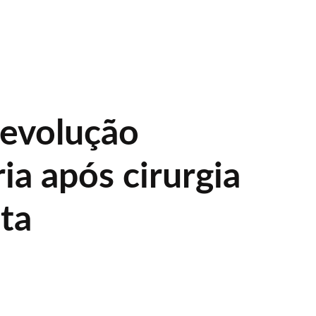
 evolução
ria após cirurgia
ata