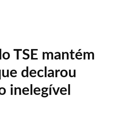
do TSE mantém
que declarou
 inelegível