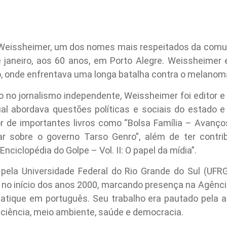
co Weissheimer, um dos nomes mais respeitados da comun
 janeiro, aos 60 anos, em Porto Alegre. Weissheimer 
 onde enfrentava uma longa batalha contra o melanom
no jornalismo independente, Weissheimer foi editor e 
qual abordava questões políticas e sociais do estado 
r de importantes livros como “Bolsa Família – Avanços
ar sobre o governo Tarso Genro”, além de ter contr
nciclopédia do Golpe – Vol. II: O papel da mídia”.
pela Universidade Federal do Rio Grande do Sul (UF
s no início dos anos 2000, marcando presença na Agênci
tique em português. Seu trabalho era pautado pela an
ciência, meio ambiente, saúde e democracia.