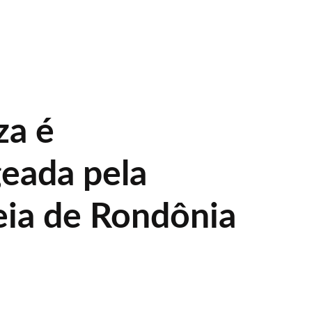
za é
eada pela
ia de Rondônia