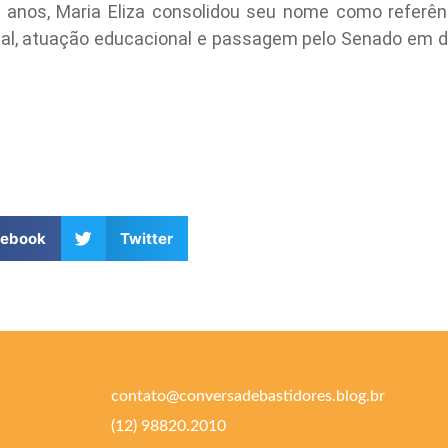
s anos, Maria Eliza consolidou seu nome como referên
onal, atuação educacional e passagem pelo Senado em 
cebook
Twitter
contato@conversadebastidores.blog.br
(12) 98820.2010