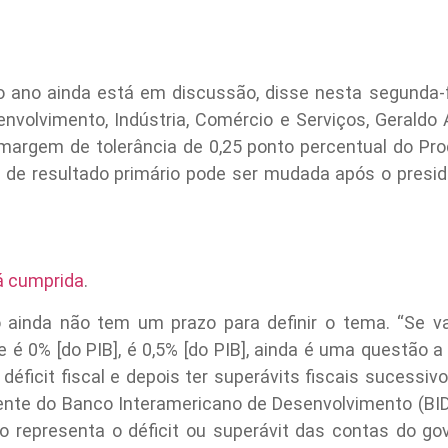
o ano ainda está em discussão, disse nesta segunda-fe
envolvimento, Indústria, Comércio e Serviços, Geraldo 
margem de tolerância de 0,25 ponto percentual do Prod
de resultado primário pode ser mudada após o presiden
rá cumprida
.
 ainda não tem um prazo para definir o tema. “Se va
é 0% [do PIB], é 0,5% [do PIB], ainda é uma questão a
 déficit fiscal e depois ter superávits fiscais sucessivo
nte do Banco Interamericano de Desenvolvimento (BID), 
rio representa o déficit ou superávit das contas do go