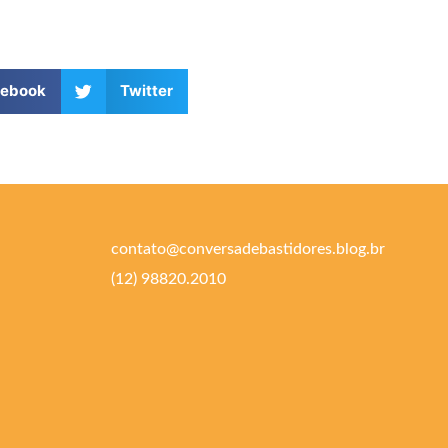
cebook
Twitter
contato@conversadebastidores.blog.br
(12) 98820.2010