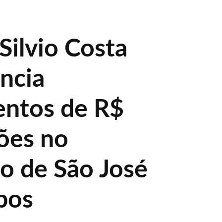
Silvio Costa
uncia
entos de R$
ões no
o de São José
pos