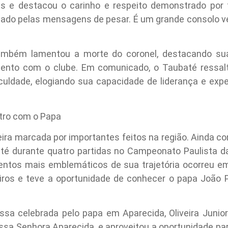
as e destacou o carinho e respeito demonstrado por 
rigado pelas mensagens de pesar. É um grande consolo 
ambém lamentou a morte do coronel, destacando su
mento com o clube. Em comunicado, o Taubaté ressalto
uldade, elogiando sua capacidade de liderança e experi
tro com o Papa
eira marcada por importantes feitos na região. Ainda co
até durante quatro partidas no Campeonato Paulista d
tos mais emblemáticos de sua trajetória ocorreu e
os e teve a oportunidade de conhecer o papa João Pau
sa celebrada pelo papa em Aparecida, Oliveira Junior 
sa Senhora Aparecida, e aproveitou a oportunidade par