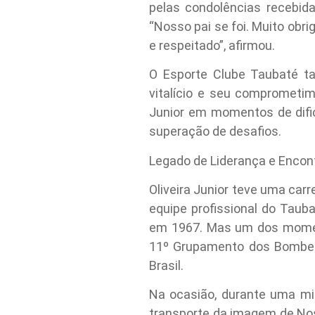
pelas condolências recebid
“Nosso pai se foi. Muito ob
e respeitado”, afirmou.
O Esporte Clube Taubaté t
vitalício e seu comprometi
Junior em momentos de dific
superação de desafios.
Legado de Liderança e Encon
Oliveira Junior teve uma carr
equipe profissional do Taub
em 1967. Mas um dos momen
11º Grupamento dos Bombeir
Brasil.
Na ocasião, durante uma mis
transporte da imagem de Nos