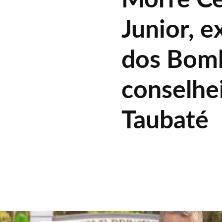
Junior, 
dos Bomb
conselhe
Taubaté