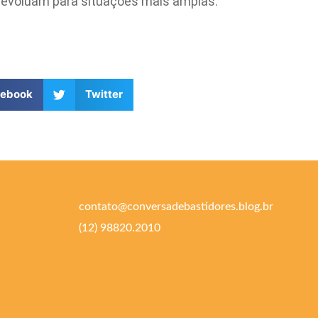
s evoluam para situações mais amplas.
cebook
Twitter
contato@conversadebastidores.blog.br
(12) 98820.2010