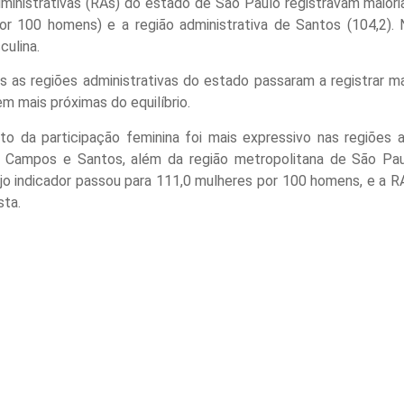
inistrativas (RAs) do estado de São Paulo registravam maioria
r 100 homens) e a região administrativa de Santos (104,2).
culina.
s as regiões administrativas do estado passaram a registrar m
 mais próximas do equilíbrio.
o da participação feminina foi mais expressivo nas regiões ad
 Campos e Santos, além da região metropolitana de São Pau
o indicador passou para 111,0 mulheres por 100 homens, e a RA
sta.