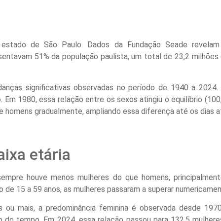
o estado de São Paulo. Dados da Fundação Seade revelam
sentavam 51% da população paulista, um total de 23,2 milhõe
danças significativas observadas no período de 1940 a 2024.
Em 1980, essa relação entre os sexos atingiu o equilíbrio (100
e homens gradualmente, ampliando essa diferença até os dias at
aixa etária
sempre houve menos mulheres do que homens, principalmen
 de 15 a 59 anos, as mulheres passaram a superar numericamen
 ou mais, a predominância feminina é observada desde 197
go do tempo. Em 2024, essa relação passou para 132,5 mulher