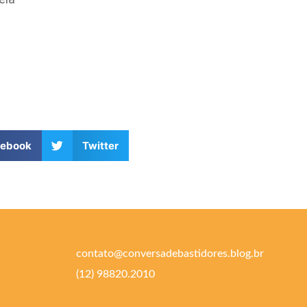
cebook
Twitter
contato@conversadebastidores.blog.br
(12) 98820.2010